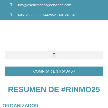
info@escueladenegociosedn.com
605126605 - 667443952 - 601249548
COMPRAR ENTRADAS
RESUMEN DE #RINMO25
ORGANIZADOR