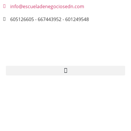
info@escueladenegociosedn.com
605126605 - 667443952 - 601249548
COMPRAR ENTRADAS